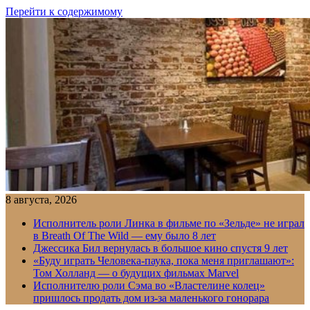
Перейти к содержимому
8 августа, 2026
Исполнитель роли Линка в фильме по «Зельде» не играл
в Breath Of The Wild — ему было 8 лет
Джессика Бил вернулась в большое кино спустя 9 лет
«Буду играть Человека-паука, пока меня приглашают»:
Том Холланд — о будущих фильмах Marvel
Исполнителю роли Сэма во «Властелине колец»
пришлось продать дом из-за маленького гонорара