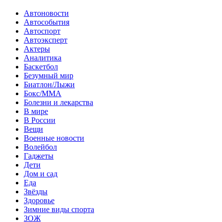
Автоновости
Автособытия
Автоспорт
Автоэксперт
Актеры
Аналитика
Баскетбол
Безумный мир
Биатлон/Лыжи
Бокс/MMA
Болезни и лекарства
В мире
В России
Вещи
Военные новости
Волейбол
Гаджеты
Дети
Дом и сад
Еда
Звёзды
Здоровье
Зимние виды спорта
ЗОЖ