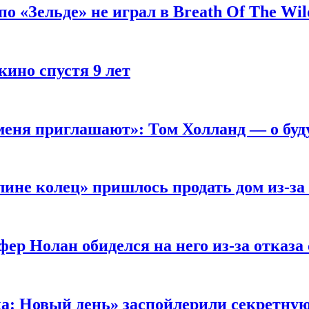
 «Зельде» не играл в Breath Of The Wil
кино спустя 9 лет
 меня приглашают»: Том Холланд — о бу
ине колец» пришлось продать дом из-за
ер Нолан обиделся на него из-за отказа
ка: Новый день» заспойлерили секретну