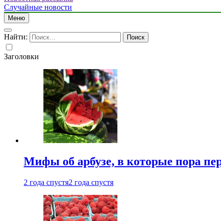
Случайные новости
Меню
Найти:
Заголовки
Мифы об арбузе, в которые пора пе
2 года спустя
2 года спустя