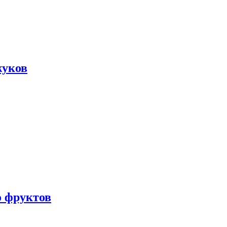
жуков
о фруктов