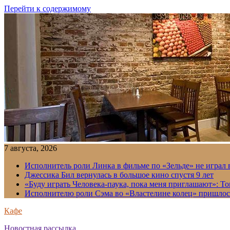
Перейти к содержимому
7 августа, 2026
Исполнитель роли Линка в фильме по «Зельде» не играл в
Джессика Бил вернулась в большое кино спустя 9 лет
«Буду играть Человека-паука, пока меня приглашают»: Т
Исполнителю роли Сэма во «Властелине колец» пришлось
Кафе
Новостная рассылка