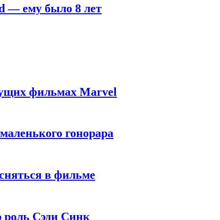
d — ему было 8 лет
дущих фильмах Marvel
 маленького гонорара
 сняться в фильме
ю роль Сэди Синк