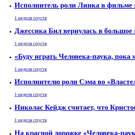
Исполнитель роли Линка в фильме по
1 неделя спустя
Джессика Бил вернулась в большое 
1 неделя спустя
«Буду играть Человека-паука, пока
1 неделя спустя
Исполнителю роли Сэма во «Властел
1 неделя спустя
Николас Кейдж считает, что Кристоф
1 неделя спустя
На красной дорожке «Человека-пау