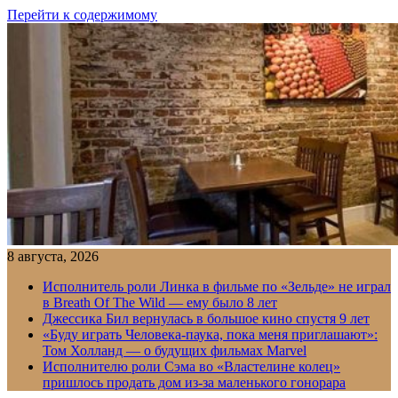
Перейти к содержимому
8 августа, 2026
Исполнитель роли Линка в фильме по «Зельде» не играл
в Breath Of The Wild — ему было 8 лет
Джессика Бил вернулась в большое кино спустя 9 лет
«Буду играть Человека-паука, пока меня приглашают»:
Том Холланд — о будущих фильмах Marvel
Исполнителю роли Сэма во «Властелине колец»
пришлось продать дом из-за маленького гонорара