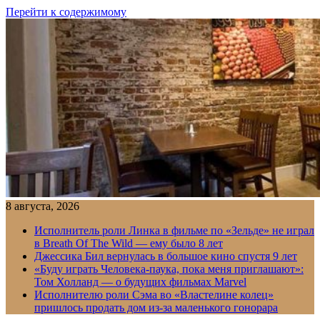
Перейти к содержимому
8 августа, 2026
Исполнитель роли Линка в фильме по «Зельде» не играл
в Breath Of The Wild — ему было 8 лет
Джессика Бил вернулась в большое кино спустя 9 лет
«Буду играть Человека-паука, пока меня приглашают»:
Том Холланд — о будущих фильмах Marvel
Исполнителю роли Сэма во «Властелине колец»
пришлось продать дом из-за маленького гонорара