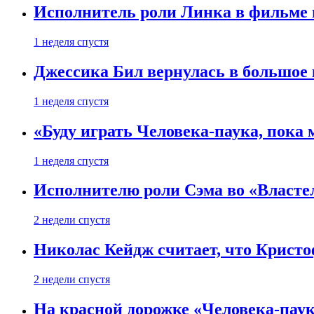
Исполнитель роли Линка в фильме по
1 неделя спустя
Джессика Бил вернулась в большое 
1 неделя спустя
«Буду играть Человека-паука, пока
1 неделя спустя
Исполнителю роли Сэма во «Властел
2 недели спустя
Николас Кейдж считает, что Кристоф
2 недели спустя
На красной дорожке «Человека-пау