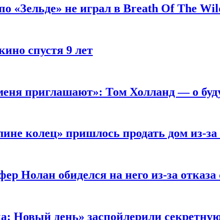
 «Зельде» не играл в Breath Of The Wil
кино спустя 9 лет
 меня приглашают»: Том Холланд — о бу
ине колец» пришлось продать дом из-за
ер Нолан обиделся на него из-за отказа
ка: Новый день» заспойлерили секретну