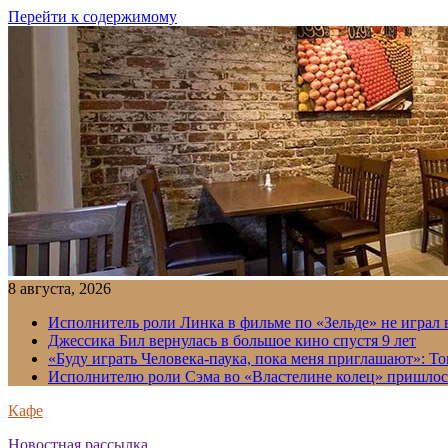
Перейти к содержимому
8 августа, 2026
Исполнитель роли Линка в фильме по «Зельде» не играл в
Джессика Бил вернулась в большое кино спустя 9 лет
«Буду играть Человека-паука, пока меня приглашают»: Т
Исполнителю роли Сэма во «Властелине колец» пришлось
Кафе
Новостная рассылка