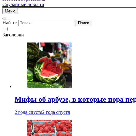
Случайные новости
Меню
Найти:
Заголовки
Мифы об арбузе, в которые пора пе
2 года спустя
2 года спустя