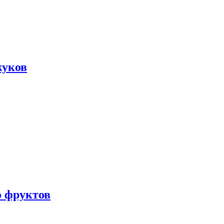
жуков
о фруктов