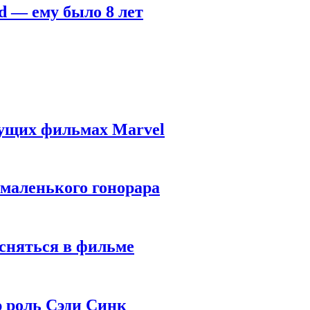
d — ему было 8 лет
дущих фильмах Marvel
 маленького гонорара
 сняться в фильме
ю роль Сэди Синк