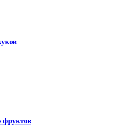
жуков
о фруктов