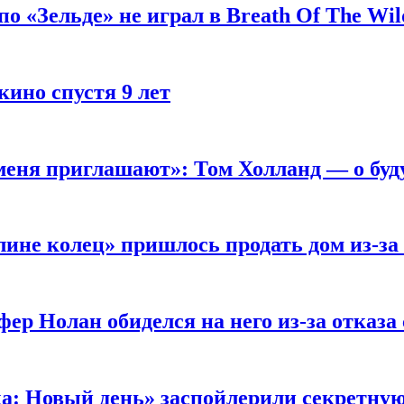
 «Зельде» не играл в Breath Of The Wil
кино спустя 9 лет
 меня приглашают»: Том Холланд — о бу
ине колец» пришлось продать дом из-за
ер Нолан обиделся на него из-за отказа
ка: Новый день» заспойлерили секретну