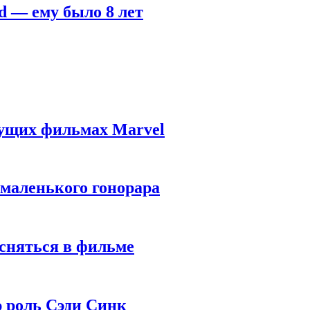
d — ему было 8 лет
дущих фильмах Marvel
 маленького гонорара
 сняться в фильме
ю роль Сэди Синк