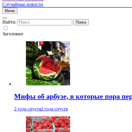
Случайные новости
Меню
Найти:
Заголовки
Мифы об арбузе, в которые пора пе
2 года спустя
2 года спустя