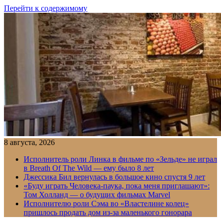
Перейти к содержимому
8 августа, 2026
Исполнитель роли Линка в фильме по «Зельде» не играл
в Breath Of The Wild — ему было 8 лет
Джессика Бил вернулась в большое кино спустя 9 лет
«Буду играть Человека-паука, пока меня приглашают»:
Том Холланд — о будущих фильмах Marvel
Исполнителю роли Сэма во «Властелине колец»
пришлось продать дом из-за маленького гонорара