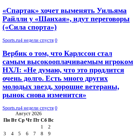
«Спартак» хочет выменять Уильяма
Райлли у «Шанхая», идут переговоры
(«Сила спорта»)
Sports.ru
4 недели спустя
0
Вербик о том, что Карлссон стал
самым высокооплачиваемым игроком
НХЛ: «Не думаю, что это продлится
очень долго. Есть много других
молодых звезд, хорошие ветераны,
рынок снова изменится»
Sports.ru
4 недели спустя
0
Август 2026
Пн
Вт
Ср
Чт
Пт
Сб
Вс
1
2
3
4
5
6
7
8
9