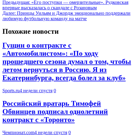
Предыдущая:
«Его поступки — омерзительные». Рудковская
впервые высказалась о скандале с Розановым
Далее:
Принцы Уильям и Джордж эмоционально поддержали
любимую футбольную команду на матче
Похожие новости
Гущин о контракте с
«Автомобилистом»: «По ходу
прошедшего сезона думал о том, чтобы
летом вернуться в Россию. Я из
Екатеринбурга, всегда болел за клуб»
Sports.ru
4 недели спустя
0
Российский вратарь Тимофей
Обвинцев подписал однолетний
контракт с «Торонто»
Чемпионат.com
4 недели спустя
0