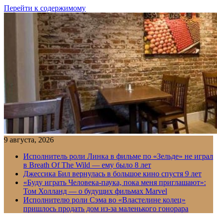
Перейти к содержимому
9 августа, 2026
Исполнитель роли Линка в фильме по «Зельде» не играл
в Breath Of The Wild — ему было 8 лет
Джессика Бил вернулась в большое кино спустя 9 лет
«Буду играть Человека-паука, пока меня приглашают»:
Том Холланд — о будущих фильмах Marvel
Исполнителю роли Сэма во «Властелине колец»
пришлось продать дом из-за маленького гонорара