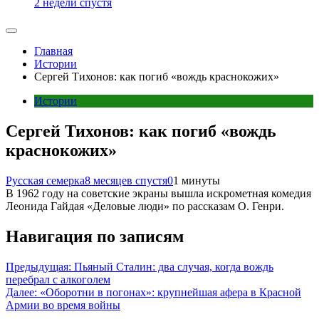
2 недели спустя
Главная
Истории
Сергей Тихонов: как погиб «вождь краснокожих»
Истории
Сергей Тихонов: как погиб «вождь
краснокожих»
Русская семерка
8 месяцев спустя
0
1 минуты
В 1962 году на советские экраны вышла искрометная комедия
Леонида Гайдая «Деловые люди» по рассказам О. Генри.
Навигация по записям
Предыдущая:
Пьяный Сталин: два случая, когда вождь
перебрал с алкоголем
Далее:
«Оборотни в погонах»: крупнейшая афера в Красной
Армии во время войны