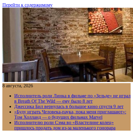
Перейти к содержимому
8 августа, 2026
Исполнитель роли Линка в фильме по «Зельде» не играл
в Breath Of The Wild — ему было 8 лет
Джессика Бил вернулась в большое кино спустя 9 лет
«Буду играть Человека-паука, пока меня приглашают»:
Том Холланд — о будущих фильмах Marvel
Исполнителю роли Сэма во «Властелине колец»
пришлось продать дом из-за маленького гонорара