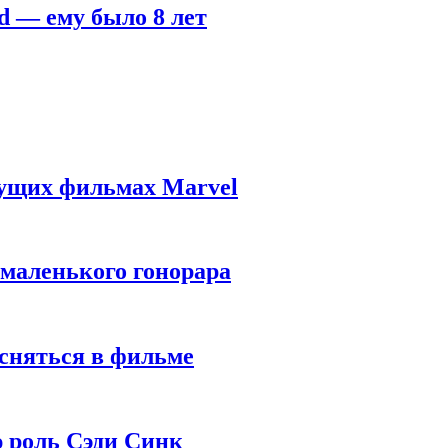
d — ему было 8 лет
дущих фильмах Marvel
 маленького гонорара
 сняться в фильме
ю роль Сэди Синк