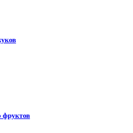
жуков
о фруктов