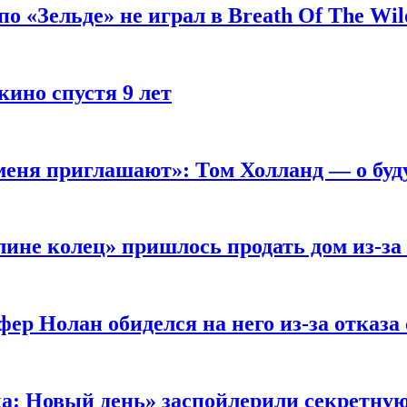
 «Зельде» не играл в Breath Of The Wil
кино спустя 9 лет
 меня приглашают»: Том Холланд — о бу
ине колец» пришлось продать дом из-за
ер Нолан обиделся на него из-за отказа
ка: Новый день» заспойлерили секретну