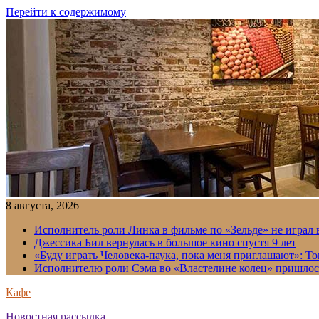
Перейти к содержимому
8 августа, 2026
Исполнитель роли Линка в фильме по «Зельде» не играл в
Джессика Бил вернулась в большое кино спустя 9 лет
«Буду играть Человека-паука, пока меня приглашают»: Т
Исполнителю роли Сэма во «Властелине колец» пришлось
Кафе
Новостная рассылка