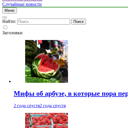
Случайные новости
Меню
Найти:
Заголовки
Мифы об арбузе, в которые пора пе
2 года спустя
2 года спустя