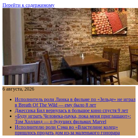
Перейти к содержимому
6 августа, 2026
Исполнитель роли Линка в фильме по «Зельде» не играл
в Breath Of The Wild — ему было 8 лет
Джессика Бил вернулась в большое кино спустя 9 лет
«Буду играть Человека-паука, пока меня приглашают»:
Том Холланд — о будущих фильмах Marvel
Исполнителю роли Сэма во «Властелине колец»
пришлось продать дом из-за маленького гонорара