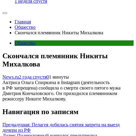
1 неделя спустя
Главная
Общество
Скончался племянник Никиты Михалкова
Общество
Скончался племянник Никиты
Михалкова
News.ru
2 года спустя
0
1 минуты
Актриса Ольга Спиркина в Instagram (деятельность
в РФ запрещена) сообщила о смерти своего пятого мужа
Дмитрия Кончаловского. Он приходился племянником
режиссеру Никите Михалкову.
Навигация по записям
Предыдущая:
Пелагея добилась снятия запрета на выезд
дочери из РФ
Далее:
Подмосковный нарколог предупредил