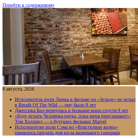
Перейти к содержимому
8 августа, 2026
Исполнитель роли Линка в фильме по «Зельде» не играл
в Breath Of The Wild — ему было 8 лет
Джессика Бил вернулась в большое кино спустя 9 лет
«Буду играть Человека-паука, пока меня приглашают»:
Том Холланд — о будущих фильмах Marvel
Исполнителю роли Сэма во «Властелине колец»
пришлось продать дом из-за маленького гонорара