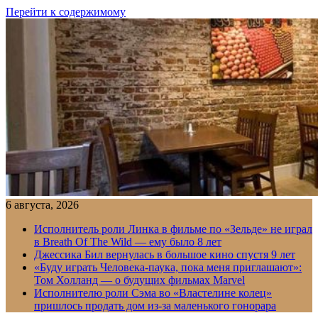
Перейти к содержимому
6 августа, 2026
Исполнитель роли Линка в фильме по «Зельде» не играл
в Breath Of The Wild — ему было 8 лет
Джессика Бил вернулась в большое кино спустя 9 лет
«Буду играть Человека-паука, пока меня приглашают»:
Том Холланд — о будущих фильмах Marvel
Исполнителю роли Сэма во «Властелине колец»
пришлось продать дом из-за маленького гонорара