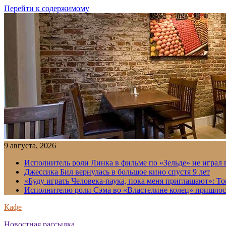
Перейти к содержимому
9 августа, 2026
Исполнитель роли Линка в фильме по «Зельде» не играл в
Джессика Бил вернулась в большое кино спустя 9 лет
«Буду играть Человека-паука, пока меня приглашают»: Т
Исполнителю роли Сэма во «Властелине колец» пришлось
Кафе
Новостная рассылка