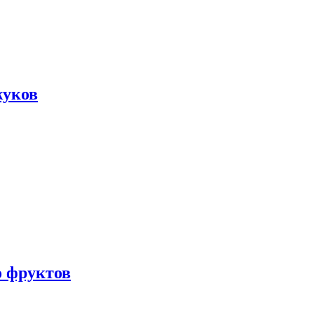
жуков
о фруктов