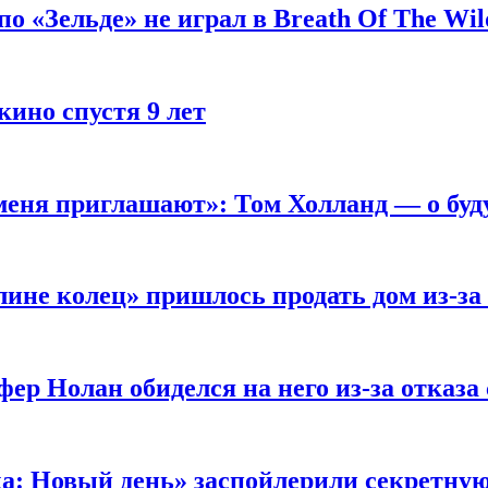
 «Зельде» не играл в Breath Of The Wil
кино спустя 9 лет
 меня приглашают»: Том Холланд — о бу
ине колец» пришлось продать дом из-за
ер Нолан обиделся на него из-за отказа
ка: Новый день» заспойлерили секретну