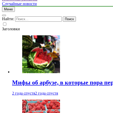
Случайные новости
Меню
Найти:
Заголовки
Мифы об арбузе, в которые пора пе
2 года спустя
2 года спустя