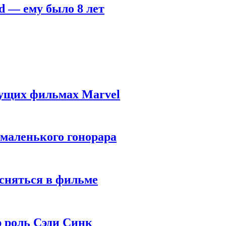
d — ему было 8 лет
дущих фильмах Marvel
 маленького гонорара
 сняться в фильме
ю роль Сэди Синк