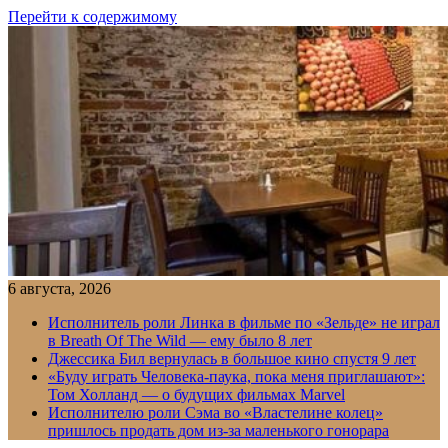
Перейти к содержимому
6 августа, 2026
Исполнитель роли Линка в фильме по «Зельде» не играл
в Breath Of The Wild — ему было 8 лет
Джессика Бил вернулась в большое кино спустя 9 лет
«Буду играть Человека-паука, пока меня приглашают»:
Том Холланд — о будущих фильмах Marvel
Исполнителю роли Сэма во «Властелине колец»
пришлось продать дом из-за маленького гонорара