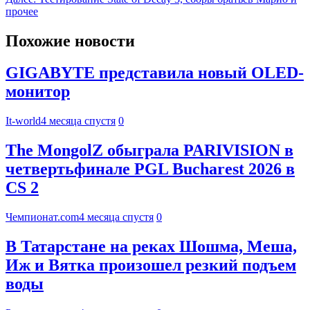
прочее
Похожие новости
GIGABYTE представила новый OLED-
монитор
It-world
4 месяца спустя
0
The MongolZ обыграла PARIVISION в
четвертьфинале PGL Bucharest 2026 в
CS 2
Чемпионат.com
4 месяца спустя
0
В Татарстане на реках Шошма, Меша,
Иж и Вятка произошел резкий подъем
воды