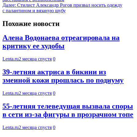
Далее:
Стилист Александр Рогов призвал носить одежду
с палантином и вязаную шубу
Похожие новости
Алена Водонаева отреагировала на
критику ее худобы
Lenta.ru
2 месяца спустя
0
39-летняя актриса в бикини из
змеиной кожи прошлась по подиуму
Lenta.ru
2 месяца спустя
0
55-летняя телеведущая вызвала споры
в сети из-за фигуры в прозрачном топе
Lenta.ru
2 месяца спустя
0