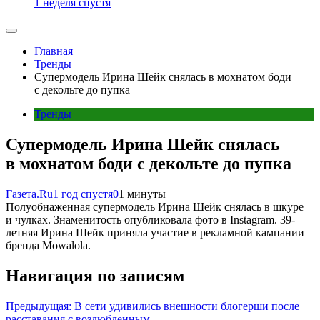
1 неделя спустя
Главная
Тренды
Супермодель Ирина Шейк снялась в мохнатом боди
с декольте до пупка
Тренды
Супермодель Ирина Шейк снялась
в мохнатом боди с декольте до пупка
Газета.Ru
1 год спустя
0
1 минуты
Полуобнаженная супермодель Ирина Шейк снялась в шкуре
и чулках. Знаменитость опубликовала фото в Instagram. 39-
летняя Ирина Шейк приняла участие в рекламной кампании
бренда Mowalola.
Навигация по записям
Предыдущая:
В сети удивились внешности блогерши после
расставания с возлюбленным