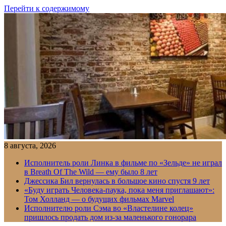
Перейти к содержимому
8 августа, 2026
Исполнитель роли Линка в фильме по «Зельде» не играл
в Breath Of The Wild — ему было 8 лет
Джессика Бил вернулась в большое кино спустя 9 лет
«Буду играть Человека-паука, пока меня приглашают»:
Том Холланд — о будущих фильмах Marvel
Исполнителю роли Сэма во «Властелине колец»
пришлось продать дом из-за маленького гонорара