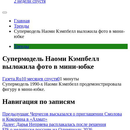
2 недели спустя
Главная
Тренды
Супермодель Наоми Кэмпбелл выложила фото в мини-
юбке
Тренды
Супермодель Наоми Кэмпбелл
выложила фото в мини-юбке
Газета.Ru
10 месяцев спустя
0
1 минуты
Супермодель 1990-х Наоми Кэмпбелл продемонстрировала
фигуру в мини-юбке.
Навигация по записям
Предыдущая:
Черчесов высказался о приглашении Смолова
и Кокорина в «Ахмат»
Далее:
Дарья Непряева расплакалась после решения
FIS о недопуске россиян на Олимпиаду-2026