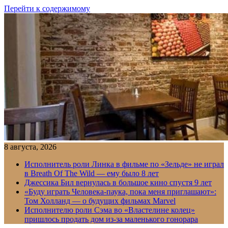
Перейти к содержимому
8 августа, 2026
Исполнитель роли Линка в фильме по «Зельде» не играл
в Breath Of The Wild — ему было 8 лет
Джессика Бил вернулась в большое кино спустя 9 лет
«Буду играть Человека-паука, пока меня приглашают»:
Том Холланд — о будущих фильмах Marvel
Исполнителю роли Сэма во «Властелине колец»
пришлось продать дом из-за маленького гонорара