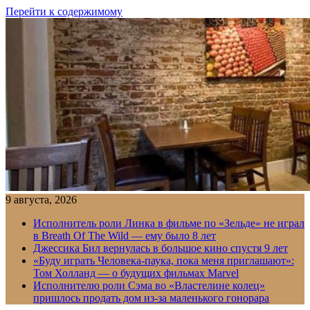
Перейти к содержимому
9 августа, 2026
Исполнитель роли Линка в фильме по «Зельде» не играл
в Breath Of The Wild — ему было 8 лет
Джессика Бил вернулась в большое кино спустя 9 лет
«Буду играть Человека-паука, пока меня приглашают»:
Том Холланд — о будущих фильмах Marvel
Исполнителю роли Сэма во «Властелине колец»
пришлось продать дом из-за маленького гонорара