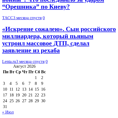
“Орешника” по Киеву?
ТАСС
3 месяца спустя
0
«Искренне сожалею». Сын российского
миллиардера, который пьяным
устроил массовое ДТП, сделал
заявление из рехаба
Lenta.ru
3 месяца спустя
0
Август 2026
Пн
Вт
Ср
Чт
Пт
Сб
Вс
1
2
3
4
5
6
7
8
9
10
11
12
13
14
15
16
17
18
19
20
21
22
23
24
25
26
27
28
29
30
31
« Июл