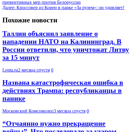
превентивных мер против Белоруссии
Далее:
Кроссовер из Кореи в парке «За рулем»: он удивляет!
Похожие новости
Таллин объяснил заявление о
нападении НАТО на Калининград. В
России ответили, что уничтожат Литву
за 15 минут
Lenta.ru
2 месяца спустя
0
Названа катастрофическая ошибка в
действиях Трампа: республиканцы в
панике
Московский Комсомолец
3 месяца спустя
0
“Отчаянно нужно прекращение
войны”. Что последовало за ударом