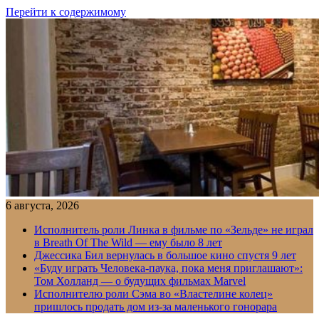
Перейти к содержимому
6 августа, 2026
Исполнитель роли Линка в фильме по «Зельде» не играл
в Breath Of The Wild — ему было 8 лет
Джессика Бил вернулась в большое кино спустя 9 лет
«Буду играть Человека-паука, пока меня приглашают»:
Том Холланд — о будущих фильмах Marvel
Исполнителю роли Сэма во «Властелине колец»
пришлось продать дом из-за маленького гонорара