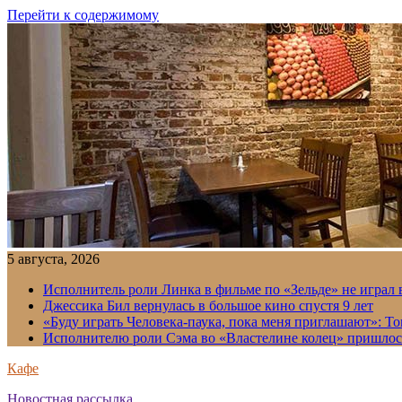
Перейти к содержимому
5 августа, 2026
Исполнитель роли Линка в фильме по «Зельде» не играл в
Джессика Бил вернулась в большое кино спустя 9 лет
«Буду играть Человека-паука, пока меня приглашают»: Т
Исполнителю роли Сэма во «Властелине колец» пришлось
Кафе
Новостная рассылка