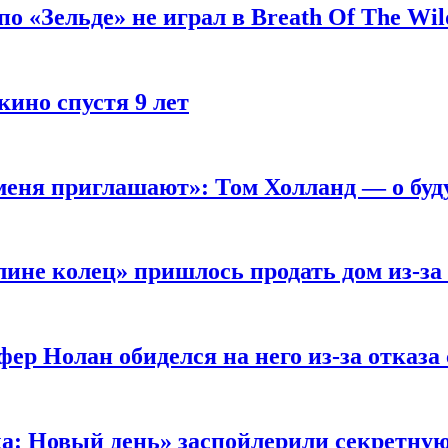
 «Зельде» не играл в Breath Of The Wil
кино спустя 9 лет
 меня приглашают»: Том Холланд — о бу
ине колец» пришлось продать дом из-за
ер Нолан обиделся на него из-за отказа
ка: Новый день» заспойлерили секретну