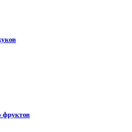
жуков
о фруктов