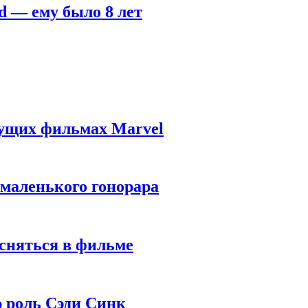
d — ему было 8 лет
дущих фильмах Marvel
 маленького гонорара
 сняться в фильме
ю роль Сэди Синк