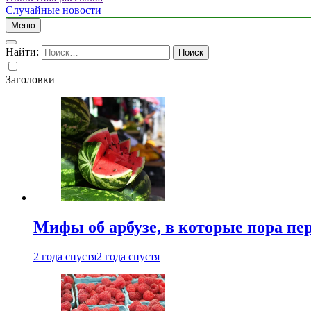
Случайные новости
Меню
Найти:
Заголовки
Мифы об арбузе, в которые пора пе
2 года спустя
2 года спустя