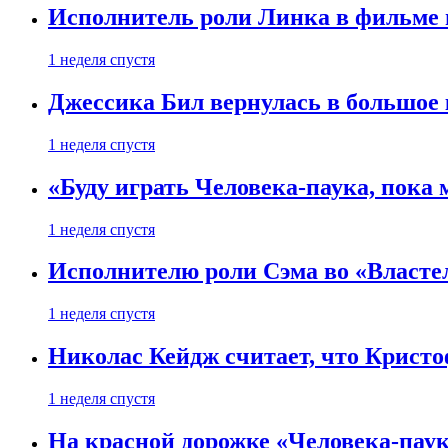
Исполнитель роли Линка в фильме по
1 неделя спустя
Джессика Бил вернулась в большое 
1 неделя спустя
«Буду играть Человека-паука, пока
1 неделя спустя
Исполнителю роли Сэма во «Властел
1 неделя спустя
Николас Кейдж считает, что Кристоф
1 неделя спустя
На красной дорожке «Человека-пау