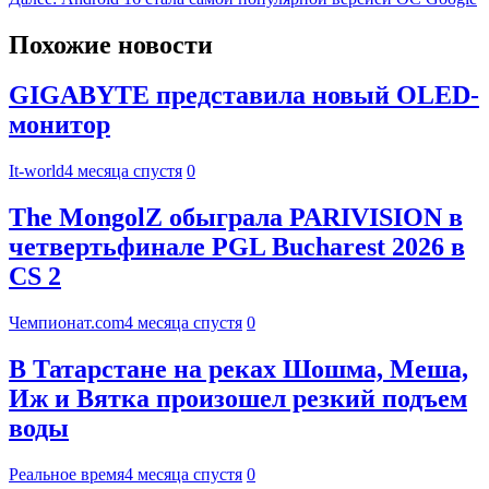
Похожие новости
GIGABYTE представила новый OLED-
монитор
It-world
4 месяца спустя
0
The MongolZ обыграла PARIVISION в
четвертьфинале PGL Bucharest 2026 в
CS 2
Чемпионат.com
4 месяца спустя
0
В Татарстане на реках Шошма, Меша,
Иж и Вятка произошел резкий подъем
воды
Реальное время
4 месяца спустя
0