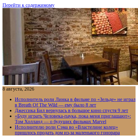
Перейти к содержимому
8 августа, 2026
Исполнитель роли Линка в фильме по «Зельде» не играл
в Breath Of The Wild — ему было 8 лет
Джессика Бил вернулась в большое кино спустя 9 лет
«Буду играть Человека-паука, пока меня приглашают»:
Том Холланд — о будущих фильмах Marvel
Исполнителю роли Сэма во «Властелине колец»
пришлось продать дом из-за маленького гонорара