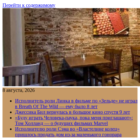
Перейти к содержимому
8 августа, 2026
Исполнитель роли Линка в фильме по «Зельде» не играл
в Breath Of The Wild — ему было 8 лет
Джессика Бил вернулась в большое кино спустя 9 лет
«Буду играть Человека-паука, пока меня приглашают»:
Том Холланд — о будущих фильмах Marvel
Исполнителю роли Сэма во «Властелине колец»
пришлось продать дом из-за маленького гонорара