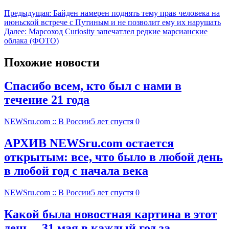
Предыдущая:
Байден намерен поднять тему прав человека на
июньской встрече с Путиным и не позволит ему их нарушать
Далее:
Марсоход Curiosity запечатлел редкие марсианские
облака (ФОТО)
Похожие новости
Спасибо всем, кто был с нами в
течение 21 года
NEWSru.com :: В России
5 лет спустя
0
АРХИВ NEWSru.com остается
открытым: все, что было в любой день
в любой год с начала века
NEWSru.com :: В России
5 лет спустя
0
Какой была новостная картина в этот
день – 31 мая в каждый год за