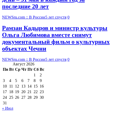
последние 20 лет
NEWSru.com :: В России
5 лет спустя
0
Рамзан Кадыров и министр культуры
Ольга Любимова вместе снимут
документальный фильм о культурных
объектах Чечни
NEWSru.com :: В России
5 лет спустя
0
Август 2026
Пн
Вт
Ср
Чт
Пт
Сб
Вс
1
2
3
4
5
6
7
8
9
10
11
12
13
14
15
16
17
18
19
20
21
22
23
24
25
26
27
28
29
30
31
« Июл