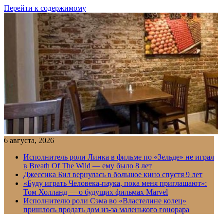
Перейти к содержимому
6 августа, 2026
Исполнитель роли Линка в фильме по «Зельде» не играл
в Breath Of The Wild — ему было 8 лет
Джессика Бил вернулась в большое кино спустя 9 лет
«Буду играть Человека-паука, пока меня приглашают»:
Том Холланд — о будущих фильмах Marvel
Исполнителю роли Сэма во «Властелине колец»
пришлось продать дом из-за маленького гонорара