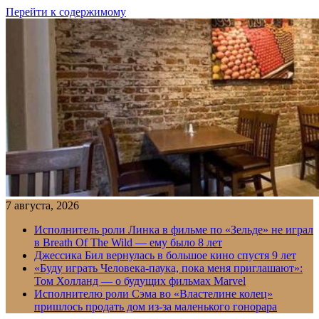
Перейти к содержимому
7 августа, 2026
Исполнитель роли Линка в фильме по «Зельде» не играл
в Breath Of The Wild — ему было 8 лет
Джессика Бил вернулась в большое кино спустя 9 лет
«Буду играть Человека-паука, пока меня приглашают»:
Том Холланд — о будущих фильмах Marvel
Исполнителю роли Сэма во «Властелине колец»
пришлось продать дом из-за маленького гонорара