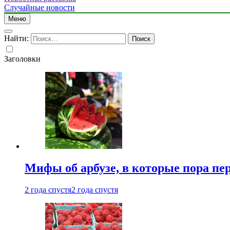
Случайные новости
Меню
Найти:
Заголовки
Мифы об арбузе, в которые пора пе
2 года спустя
2 года спустя