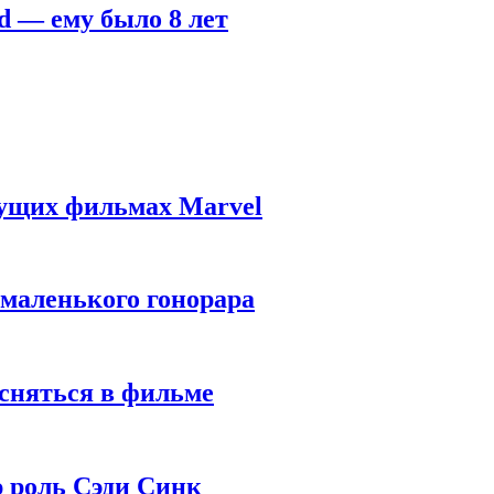
d — ему было 8 лет
дущих фильмах Marvel
 маленького гонорара
 сняться в фильме
ю роль Сэди Синк