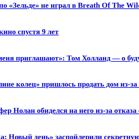
 «Зельде» не играл в Breath Of The Wil
кино спустя 9 лет
 меня приглашают»: Том Холланд — о бу
ине колец» пришлось продать дом из-за
ер Нолан обиделся на него из-за отказа
ка: Новый день» заспойлерили секретну