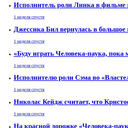
Исполнитель роли Линка в фильме по
1 неделя спустя
Джессика Бил вернулась в большое 
1 неделя спустя
«Буду играть Человека-паука, пока
1 неделя спустя
Исполнителю роли Сэма во «Властел
1 неделя спустя
Николас Кейдж считает, что Кристоф
1 неделя спустя
На красной дорожке «Человека-пау