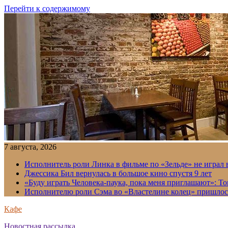
Перейти к содержимому
7 августа, 2026
Исполнитель роли Линка в фильме по «Зельде» не играл в
Джессика Бил вернулась в большое кино спустя 9 лет
«Буду играть Человека-паука, пока меня приглашают»: Т
Исполнителю роли Сэма во «Властелине колец» пришлось
Кафе
Новостная рассылка