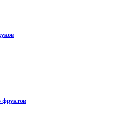
жуков
о фруктов