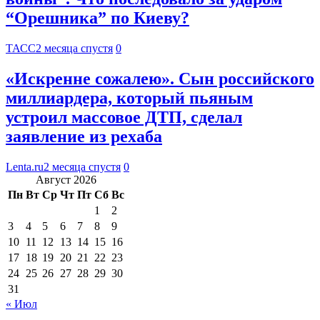
“Орешника” по Киеву?
ТАСС
2 месяца спустя
0
«Искренне сожалею». Сын российского
миллиардера, который пьяным
устроил массовое ДТП, сделал
заявление из рехаба
Lenta.ru
2 месяца спустя
0
Август 2026
Пн
Вт
Ср
Чт
Пт
Сб
Вс
1
2
3
4
5
6
7
8
9
10
11
12
13
14
15
16
17
18
19
20
21
22
23
24
25
26
27
28
29
30
31
« Июл