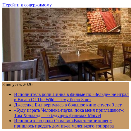
Перейти к содержимому
8 августа, 2026
Исполнитель роли Линка в фильме по «Зельде» не играл
в Breath Of The Wild — ему было 8 лет
Джессика Бил вернулась в большое кино спустя 9 лет
«Буду играть Человека-паука, пока меня приглашают»:
Том Холланд — о будущих фильмах Marvel
Исполнителю роли Сэма во «Властелине колец»
пришлось продать дом из-за маленького гонорара