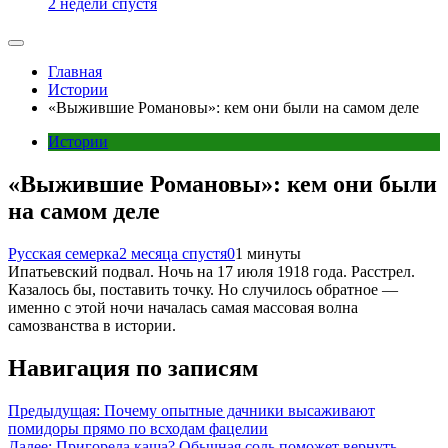
2 недели спустя
Главная
Истории
«Выжившие Романовы»: кем они были на самом деле
Истории
«Выжившие Романовы»: кем они были
на самом деле
Русская семерка
2 месяца спустя
0
1 минуты
Ипатьевский подвал. Ночь на 17 июля 1918 года. Расстрел.
Казалось бы, поставить точку. Но случилось обратное —
именно с этой ночи началась самая массовая волна
самозванства в истории.
Навигация по записям
Предыдущая:
Почему опытные дачники высаживают
помидоры прямо по всходам фацелии
Далее:
Пригорела каша? Обычная соль поможет вернуть