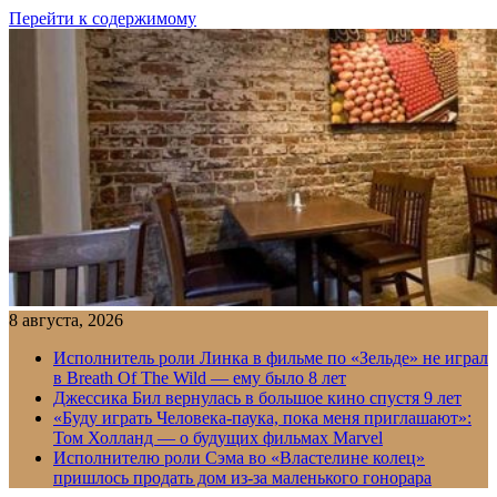
Перейти к содержимому
8 августа, 2026
Исполнитель роли Линка в фильме по «Зельде» не играл
в Breath Of The Wild — ему было 8 лет
Джессика Бил вернулась в большое кино спустя 9 лет
«Буду играть Человека-паука, пока меня приглашают»:
Том Холланд — о будущих фильмах Marvel
Исполнителю роли Сэма во «Властелине колец»
пришлось продать дом из-за маленького гонорара