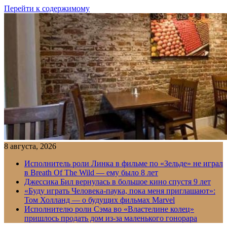
Перейти к содержимому
8 августа, 2026
Исполнитель роли Линка в фильме по «Зельде» не играл
в Breath Of The Wild — ему было 8 лет
Джессика Бил вернулась в большое кино спустя 9 лет
«Буду играть Человека-паука, пока меня приглашают»:
Том Холланд — о будущих фильмах Marvel
Исполнителю роли Сэма во «Властелине колец»
пришлось продать дом из-за маленького гонорара