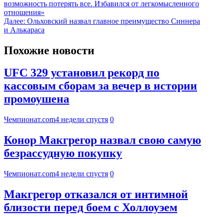
возможность потерять все. Избавился от легкомысленного
отношения»
Далее:
Ольховский назвал главное преимущество Синнера
и Алькараса
Похожие новости
UFC 329 установил рекорд по
кассовым сборам за вечер в истории
промоушена
Чемпионат.com
4 недели спустя
0
Конор Макгрегор назвал свою самую
безрассудную покупку
Чемпионат.com
4 недели спустя
0
Макгрегор отказался от интимной
близости перед боем с Холлоуэем