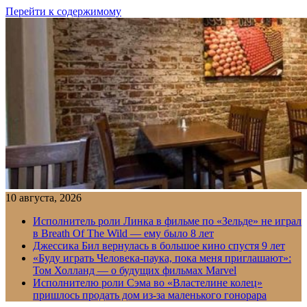
Перейти к содержимому
10 августа, 2026
Исполнитель роли Линка в фильме по «Зельде» не играл
в Breath Of The Wild — ему было 8 лет
Джессика Бил вернулась в большое кино спустя 9 лет
«Буду играть Человека-паука, пока меня приглашают»:
Том Холланд — о будущих фильмах Marvel
Исполнителю роли Сэма во «Властелине колец»
пришлось продать дом из-за маленького гонорара