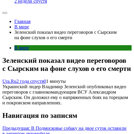
2 недели спустя
Главная
В мире
Зеленский показал видео переговоров с Сырским
на фоне слухов о его смерти
В мире
Зеленский показал видео переговоров
с Сырским на фоне слухов о его смерти
Ura.Ru
2 года спустя
0
1 минуты
Украинский лидер Владимир Зеленский опубликовал видео
переговоров с главнокомандующим ВСУ Александром
Сырским. Он доложил ему о напряженных боях на торецком
и покровском направлениях.
Навигация по записям
Предыдущая:
В Подмосковье собаку на двое суток оставили
в запертом автомобиле