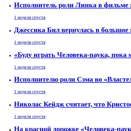
Исполнитель роли Линка в фильме по
1 неделя спустя
Джессика Бил вернулась в большое 
1 неделя спустя
«Буду играть Человека-паука, пока
1 неделя спустя
Исполнителю роли Сэма во «Властел
1 неделя спустя
Николас Кейдж считает, что Кристоф
1 неделя спустя
На красной дорожке «Человека-пау