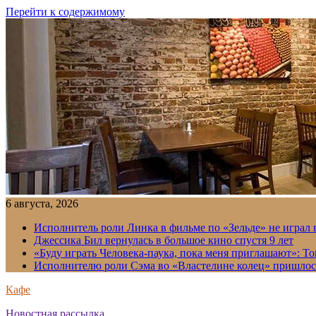
Перейти к содержимому
6 августа, 2026
Исполнитель роли Линка в фильме по «Зельде» не играл в
Джессика Бил вернулась в большое кино спустя 9 лет
«Буду играть Человека-паука, пока меня приглашают»: Т
Исполнителю роли Сэма во «Властелине колец» пришлось
Кафе
Новостная рассылка