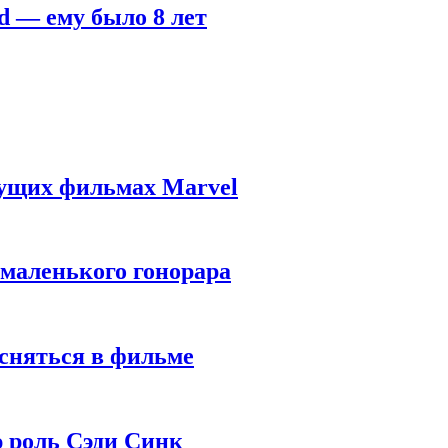
d — ему было 8 лет
дущих фильмах Marvel
 маленького гонорара
 сняться в фильме
ю роль Сэди Синк