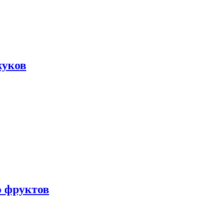
жуков
о фруктов