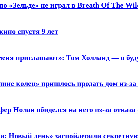
 «Зельде» не играл в Breath Of The Wil
кино спустя 9 лет
 меня приглашают»: Том Холланд — о бу
ине колец» пришлось продать дом из-за
ер Нолан обиделся на него из-за отказа
ка: Новый день» заспойлерили секретну