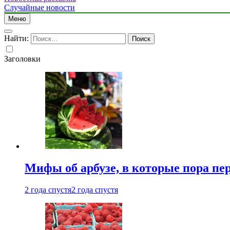
Случайные новости
Меню
Найти:
Заголовки
Мифы об арбузе, в которые пора пе
2 года спустя
2 года спустя