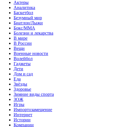
Актеры
Аналитика
Баскетбол
Безумный мир
Биатлон/Лыжи
Бокс/MMA
Болезни и лекарства
В мире
В России
Вещи
Военные новости
Волейбол
Гаджеты
Дети
Дом и сад
Еда
Звёзды
Здоровье
Зимние виды спорта
ЗОЖ
Игры
Импортозамещение
Интернет
Истории
Компании