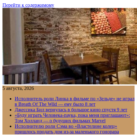
Перейти к содержимому
5 августа, 2026
Исполнитель роли Линка в фильме по «Зельде» не играл
в Breath Of The Wild — ему было 8 лет
Джессика Бил вернулась в большое кино спустя 9 лет
«Буду играть Человека-паука, пока меня приглашают»:
Том Холланд — о будущих фильмах Marvel
Исполнителю роли Сэма во «Властелине колец»
пришлось продать дом из-за маленького гонорара