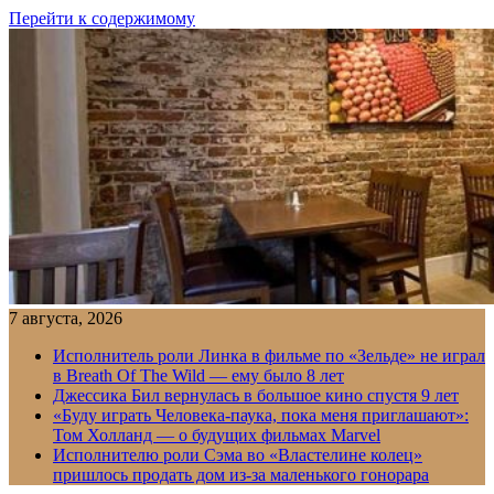
Перейти к содержимому
7 августа, 2026
Исполнитель роли Линка в фильме по «Зельде» не играл
в Breath Of The Wild — ему было 8 лет
Джессика Бил вернулась в большое кино спустя 9 лет
«Буду играть Человека-паука, пока меня приглашают»:
Том Холланд — о будущих фильмах Marvel
Исполнителю роли Сэма во «Властелине колец»
пришлось продать дом из-за маленького гонорара