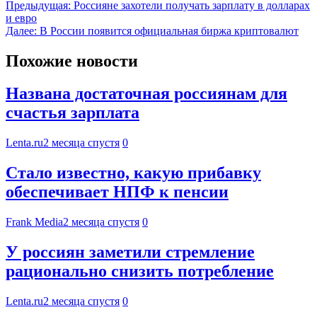
Предыдущая:
Россияне захотели получать зарплату в долларах
и евро
Далее:
В России появится официальная биржа криптовалют
Похожие новости
Названа достаточная россиянам для
счастья зарплата
Lenta.ru
2 месяца спустя
0
Стало известно, какую прибавку
обеспечивает НПФ к пенсии
Frank Media
2 месяца спустя
0
У россиян заметили стремление
рационально снизить потребление
Lenta.ru
2 месяца спустя
0