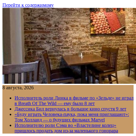
Перейти к содержимому
8 августа, 2026
Исполнитель роли Линка в фильме по «Зельде» не играл
в Breath Of The Wild — ему было 8 лет
Джессика Бил вернулась в большое кино спустя 9 лет
«Буду играть Человека-паука, пока меня приглашают»:
Том Холланд — о будущих фильмах Marvel
Исполнителю роли Сэма во «Властелине колец»
пришлось продать дом из-за маленького гонорара