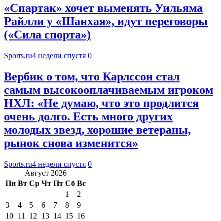
«Спартак» хочет выменять Уильяма
Райлли у «Шанхая», идут переговоры
(«Сила спорта»)
Sports.ru
4 недели спустя
0
Вербик о том, что Карлссон стал
самым высокооплачиваемым игроком
НХЛ: «Не думаю, что это продлится
очень долго. Есть много других
молодых звезд, хорошие ветераны,
рынок снова изменится»
Sports.ru
4 недели спустя
0
Август 2026
Пн
Вт
Ср
Чт
Пт
Сб
Вс
1
2
3
4
5
6
7
8
9
10
11
12
13
14
15
16