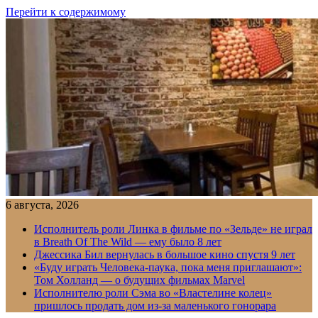
Перейти к содержимому
6 августа, 2026
Исполнитель роли Линка в фильме по «Зельде» не играл
в Breath Of The Wild — ему было 8 лет
Джессика Бил вернулась в большое кино спустя 9 лет
«Буду играть Человека-паука, пока меня приглашают»:
Том Холланд — о будущих фильмах Marvel
Исполнителю роли Сэма во «Властелине колец»
пришлось продать дом из-за маленького гонорара