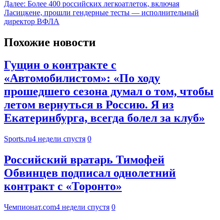
Далее:
Более 400 российских легкоатлеток, включая
Ласицкене, прошли гендерные тесты — исполнительный
директор ВФЛА
Похожие новости
Гущин о контракте с
«Автомобилистом»: «По ходу
прошедшего сезона думал о том, чтобы
летом вернуться в Россию. Я из
Екатеринбурга, всегда болел за клуб»
Sports.ru
4 недели спустя
0
Российский вратарь Тимофей
Обвинцев подписал однолетний
контракт с «Торонто»
Чемпионат.com
4 недели спустя
0