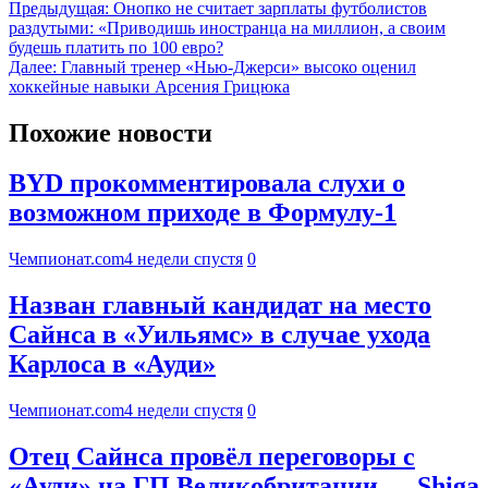
Предыдущая:
Онопко не считает зарплаты футболистов
раздутыми: «Приводишь иностранца на миллион, а своим
будешь платить по 100 евро?
Далее:
Главный тренер «Нью-Джерси» высоко оценил
хоккейные навыки Арсения Грицюка
Похожие новости
BYD прокомментировала слухи о
возможном приходе в Формулу-1
Чемпионат.com
4 недели спустя
0
Назван главный кандидат на место
Сайнса в «Уильямс» в случае ухода
Карлоса в «Ауди»
Чемпионат.com
4 недели спустя
0
Отец Сайнса провёл переговоры с
«Ауди» на ГП Великобритании — Shiga