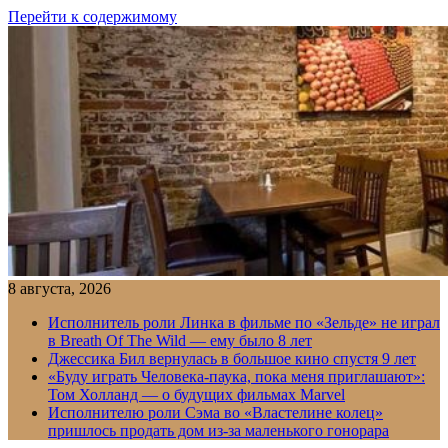
Перейти к содержимому
8 августа, 2026
Исполнитель роли Линка в фильме по «Зельде» не играл
в Breath Of The Wild — ему было 8 лет
Джессика Бил вернулась в большое кино спустя 9 лет
«Буду играть Человека-паука, пока меня приглашают»:
Том Холланд — о будущих фильмах Marvel
Исполнителю роли Сэма во «Властелине колец»
пришлось продать дом из-за маленького гонорара