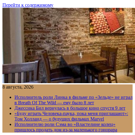
Перейти к содержимому
8 августа, 2026
Исполнитель роли Линка в фильме по «Зельде» не играл
в Breath Of The Wild — ему было 8 лет
Джессика Бил вернулась в большое кино спустя 9 лет
«Буду играть Человека-паука, пока меня приглашают»:
Том Холланд — о будущих фильмах Marvel
Исполнителю роли Сэма во «Властелине колец»
пришлось продать дом из-за маленького гонорара