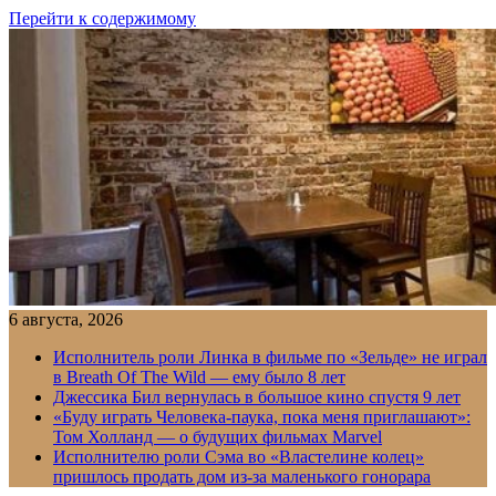
Перейти к содержимому
6 августа, 2026
Исполнитель роли Линка в фильме по «Зельде» не играл
в Breath Of The Wild — ему было 8 лет
Джессика Бил вернулась в большое кино спустя 9 лет
«Буду играть Человека-паука, пока меня приглашают»:
Том Холланд — о будущих фильмах Marvel
Исполнителю роли Сэма во «Властелине колец»
пришлось продать дом из-за маленького гонорара