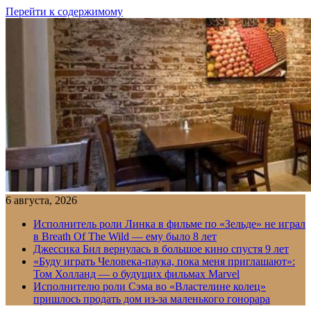
Перейти к содержимому
6 августа, 2026
Исполнитель роли Линка в фильме по «Зельде» не играл
в Breath Of The Wild — ему было 8 лет
Джессика Бил вернулась в большое кино спустя 9 лет
«Буду играть Человека-паука, пока меня приглашают»:
Том Холланд — о будущих фильмах Marvel
Исполнителю роли Сэма во «Властелине колец»
пришлось продать дом из-за маленького гонорара