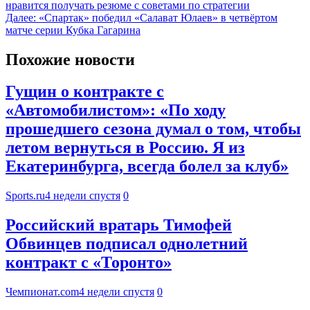
нравится получать резюме с советами по стратегии
Далее:
«Спартак» победил «Салават Юлаев» в четвёртом
матче серии Кубка Гагарина
Похожие новости
Гущин о контракте с
«Автомобилистом»: «По ходу
прошедшего сезона думал о том, чтобы
летом вернуться в Россию. Я из
Екатеринбурга, всегда болел за клуб»
Sports.ru
4 недели спустя
0
Российский вратарь Тимофей
Обвинцев подписал однолетний
контракт с «Торонто»
Чемпионат.com
4 недели спустя
0