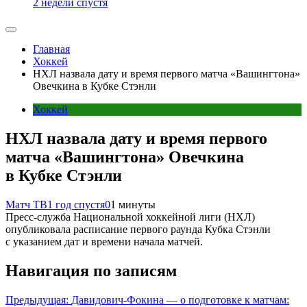
2 недели спустя
Главная
Хоккей
НХЛ назвала дату и время первого матча «Вашингтона»
Овечкина в Кубке Стэнли
Хоккей
НХЛ назвала дату и время первого
матча «Вашингтона» Овечкина
в Кубке Стэнли
Матч ТВ
1 год спустя
0
1 минуты
Пресс‑служба Национальной хоккейной лиги (НХЛ)
опубликовала расписание первого раунда Кубка Стэнли
с указанием дат и времени начала матчей.
Навигация по записям
Предыдущая:
Давидович-Фокина — о подготовке к матчам: