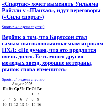
«Спартак» хочет выменять Уильяма
Райлли у «Шанхая», идут переговоры
(«Сила спорта»)
Sports.ru
4 недели спустя
0
Вербик о том, что Карлссон стал
самым высокооплачиваемым игроком
НХЛ: «Не думаю, что это продлится
очень долго. Есть много других
молодых звезд, хорошие ветераны,
рынок снова изменится»
Sports.ru
4 недели спустя
0
Август 2026
Пн
Вт
Ср
Чт
Пт
Сб
Вс
1
2
3
4
5
6
7
8
9
10
11
12
13
14
15
16