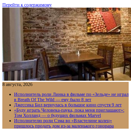
Перейти к содержимому
8 августа, 2026
Исполнитель роли Линка в фильме по «Зельде» не играл
в Breath Of The Wild — ему было 8 лет
Джессика Бил вернулась в большое кино спустя 9 лет
«Буду играть Человека-паука, пока меня приглашают»:
Том Холланд — о будущих фильмах Marvel
Исполнителю роли Сэма во «Властелине колец»
пришлось продать дом из-за маленького гонорара