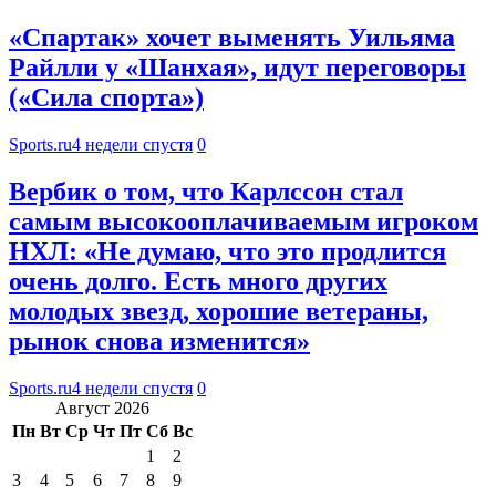
«Спартак» хочет выменять Уильяма
Райлли у «Шанхая», идут переговоры
(«Сила спорта»)
Sports.ru
4 недели спустя
0
Вербик о том, что Карлссон стал
самым высокооплачиваемым игроком
НХЛ: «Не думаю, что это продлится
очень долго. Есть много других
молодых звезд, хорошие ветераны,
рынок снова изменится»
Sports.ru
4 недели спустя
0
Август 2026
Пн
Вт
Ср
Чт
Пт
Сб
Вс
1
2
3
4
5
6
7
8
9