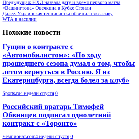
Предыдущая:
НХЛ назвала дату и время первого матча
«Вашингтона» Овечкина в Кубке Стэнли
Далее:
Украинская теннисистка обвинила экс-главу
WTA в насилии
Похожие новости
Гущин о контракте с
«Автомобилистом»: «По ходу
прошедшего сезона думал о том, чтобы
летом вернуться в Россию. Я из
Екатеринбурга, всегда болел за клуб»
Sports.ru
4 недели спустя
0
Российский вратарь Тимофей
Обвинцев подписал однолетний
контракт с «Торонто»
Чемпионат.com
4 недели спустя
0