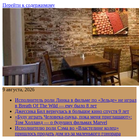
Перейти к содержимому
9 августа, 2026
Исполнитель роли Линка в фильме по «Зельде» не играл
в Breath Of The Wild — ему было 8 лет
Джессика Бил вернулась в большое кино спустя 9 лет
«Буду играть Человека-паука, пока меня приглашают»:
Том Холланд — о будущих фильмах Marvel
Исполнителю роли Сэма во «Властелине колец»
пришлось продать дом из-за маленького гонорара