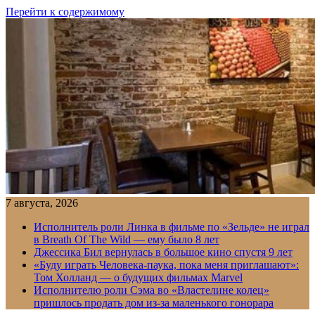
Перейти к содержимому
7 августа, 2026
Исполнитель роли Линка в фильме по «Зельде» не играл
в Breath Of The Wild — ему было 8 лет
Джессика Бил вернулась в большое кино спустя 9 лет
«Буду играть Человека-паука, пока меня приглашают»:
Том Холланд — о будущих фильмах Marvel
Исполнителю роли Сэма во «Властелине колец»
пришлось продать дом из-за маленького гонорара