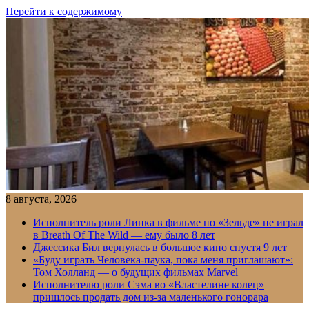
Перейти к содержимому
8 августа, 2026
Исполнитель роли Линка в фильме по «Зельде» не играл
в Breath Of The Wild — ему было 8 лет
Джессика Бил вернулась в большое кино спустя 9 лет
«Буду играть Человека-паука, пока меня приглашают»:
Том Холланд — о будущих фильмах Marvel
Исполнителю роли Сэма во «Властелине колец»
пришлось продать дом из-за маленького гонорара