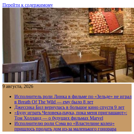
Перейти к содержимому
9 августа, 2026
Исполнитель роли Линка в фильме по «Зельде» не играл
в Breath Of The Wild — ему было 8 лет
Джессика Бил вернулась в большое кино спустя 9 лет
«Буду играть Человека-паука, пока меня приглашают»:
Том Холланд — о будущих фильмах Marvel
Исполнителю роли Сэма во «Властелине колец»
пришлось продать дом из-за маленького гонорара