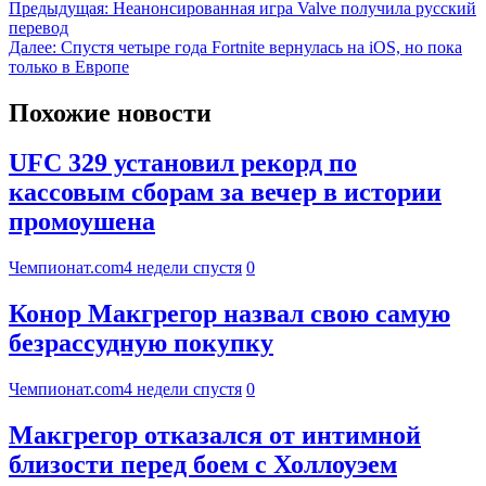
Предыдущая:
Неанонсированная игра Valve получила русский
перевод
Далее:
Спустя четыре года Fortnite вернулась на iOS, но пока
только в Европе
Похожие новости
UFC 329 установил рекорд по
кассовым сборам за вечер в истории
промоушена
Чемпионат.com
4 недели спустя
0
Конор Макгрегор назвал свою самую
безрассудную покупку
Чемпионат.com
4 недели спустя
0
Макгрегор отказался от интимной
близости перед боем с Холлоуэем