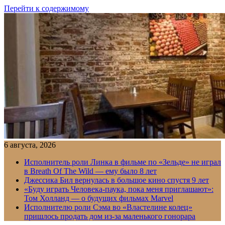
Перейти к содержимому
6 августа, 2026
Исполнитель роли Линка в фильме по «Зельде» не играл
в Breath Of The Wild — ему было 8 лет
Джессика Бил вернулась в большое кино спустя 9 лет
«Буду играть Человека-паука, пока меня приглашают»:
Том Холланд — о будущих фильмах Marvel
Исполнителю роли Сэма во «Властелине колец»
пришлось продать дом из-за маленького гонорара