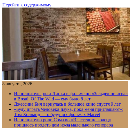
Перейти к содержимому
8 августа, 2026
Исполнитель роли Линка в фильме по «Зельде» не играл
в Breath Of The Wild — ему было 8 лет
Джессика Бил вернулась в большое кино спустя 9 лет
«Буду играть Человека-паука, пока меня приглашают»:
Том Холланд — о будущих фильмах Marvel
Исполнителю роли Сэма во «Властелине колец»
пришлось продать дом из-за маленького гонорара