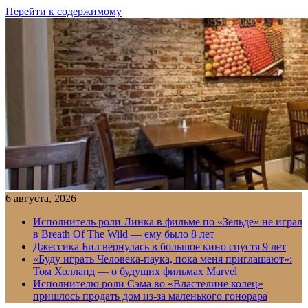
Перейти к содержимому
6 августа, 2026
Исполнитель роли Линка в фильме по «Зельде» не играл
в Breath Of The Wild — ему было 8 лет
Джессика Бил вернулась в большое кино спустя 9 лет
«Буду играть Человека-паука, пока меня приглашают»:
Том Холланд — о будущих фильмах Marvel
Исполнителю роли Сэма во «Властелине колец»
пришлось продать дом из-за маленького гонорара